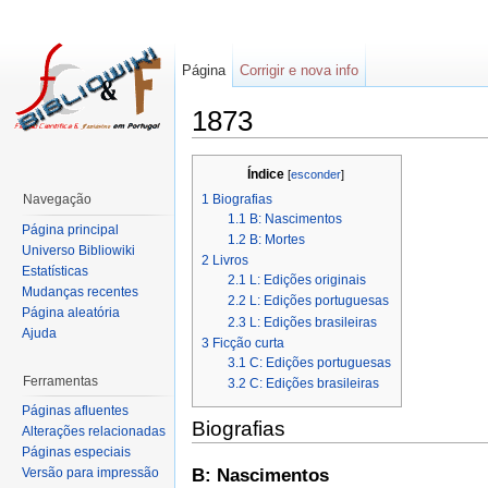
Página
Corrigir e nova info
1873
Índice
[
esconder
]
1
Biografias
Navegação
1.1
B: Nascimentos
Página principal
1.2
B: Mortes
Universo Bibliowiki
2
Livros
Estatísticas
2.1
L: Edições originais
Mudanças recentes
2.2
L: Edições portuguesas
Página aleatória
2.3
L: Edições brasileiras
Ajuda
3
Ficção curta
3.1
C: Edições portuguesas
Ferramentas
3.2
C: Edições brasileiras
Páginas afluentes
Biografias
Alterações relacionadas
Páginas especiais
B: Nascimentos
Versão para impressão