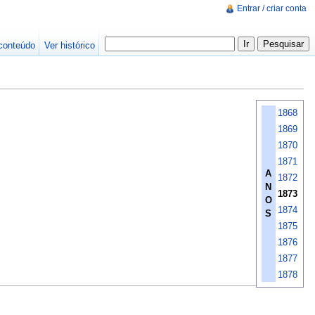
Entrar / criar conta
conteúdo
Ver histórico
1868
1869
1870
1871
A
1872
N
1873
O
1874
S
1875
1876
1877
1878