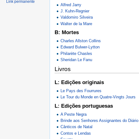
Link permanente
Alfred Jarry
J. Kuhn-Regnier
Valdomiro Silveira
Walter de la Mare
B: Mortes
Charles Allston Collins
Edward Bulwer-Lytton
Philarète Chasles
Sheridan Le Fanu
Livros
L: Edições originais
Le Pays des Fourrures
Le Tour du Monde en Quatre-Vingts Jours
L: Edições portuguesas
A Peste Negra
Brinde aos Senhores Assignantes do Diário
Cânticos de Natal
Contos e Lendas