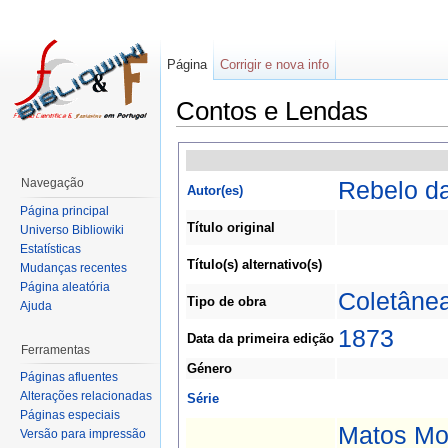
Página
Corrigir e nova info
Contos e Lendas
Navegação
Rebelo da
Autor(es)
Página principal
Título original
Universo Bibliowiki
Estatísticas
Título(s) alternativo(s)
Mudanças recentes
Página aleatória
Coletâne
Tipo de obra
Ajuda
1873
Data da primeira edição
Ferramentas
Género
Páginas afluentes
Alterações relacionadas
Série
Páginas especiais
Matos Mo
Versão para impressão