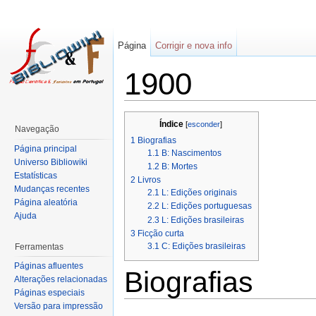
Página
Corrigir e nova info
1900
Índice
[
esconder
]
Navegação
1
Biografias
Página principal
1.1
B: Nascimentos
Universo Bibliowiki
1.2
B: Mortes
Estatísticas
2
Livros
Mudanças recentes
2.1
L: Edições originais
Página aleatória
2.2
L: Edições portuguesas
Ajuda
2.3
L: Edições brasileiras
3
Ficção curta
3.1
C: Edições brasileiras
Ferramentas
Páginas afluentes
Biografias
Alterações relacionadas
Páginas especiais
Versão para impressão