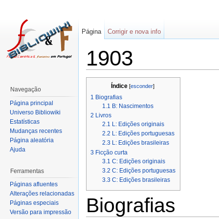
Página
Corrigir e nova info
1903
Índice
[
esconder
]
Navegação
1
Biografias
Página principal
1.1
B: Nascimentos
Universo Bibliowiki
2
Livros
Estatísticas
2.1
L: Edições originais
Mudanças recentes
2.2
L: Edições portuguesas
Página aleatória
2.3
L: Edições brasileiras
Ajuda
3
Ficção curta
3.1
C: Edições originais
3.2
C: Edições portuguesas
Ferramentas
3.3
C: Edições brasileiras
Páginas afluentes
Alterações relacionadas
Biografias
Páginas especiais
Versão para impressão