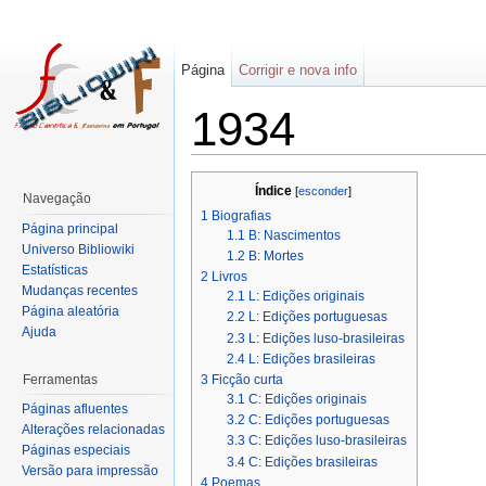
Página
Corrigir e nova info
1934
Índice
[
esconder
]
Navegação
1
Biografias
Página principal
1.1
B: Nascimentos
Universo Bibliowiki
1.2
B: Mortes
Estatísticas
2
Livros
Mudanças recentes
2.1
L: Edições originais
Página aleatória
2.2
L: Edições portuguesas
Ajuda
2.3
L: Edições luso-brasileiras
2.4
L: Edições brasileiras
Ferramentas
3
Ficção curta
3.1
C: Edições originais
Páginas afluentes
3.2
C: Edições portuguesas
Alterações relacionadas
3.3
C: Edições luso-brasileiras
Páginas especiais
3.4
C: Edições brasileiras
Versão para impressão
4
Poemas