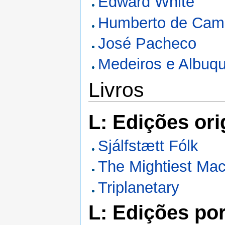
Edward White
Humberto de Cam
José Pacheco
Medeiros e Albuq
Livros
L: Edições ori
Sjálfstætt Fólk
The Mightiest Ma
Triplanetary
L: Edições po