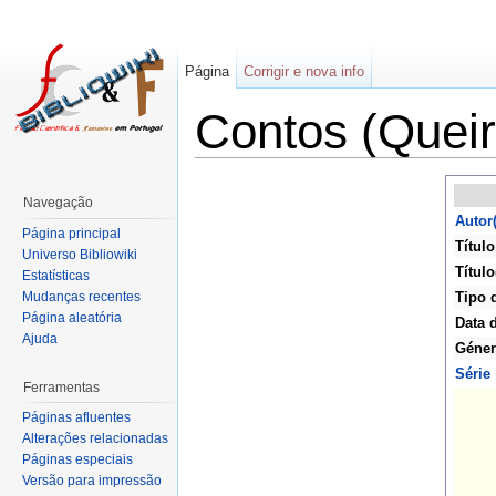
Página
Corrigir e nova info
Contos (Queir
Navegação
Autor(
Página principal
Título
Universo Bibliowiki
Título
Estatísticas
Mudanças recentes
Tipo 
Página aleatória
Data 
Ajuda
Géner
Série
Ferramentas
Páginas afluentes
Alterações relacionadas
Páginas especiais
Versão para impressão