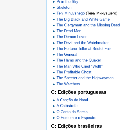
Pi in the Sky
Skeleton
Ten' Minuvshego
(Тень Минувшего)
The Big Black and White Game
The Clergyman and the Missing Deed
The Dead Man
The Demon Lover
The Devil and the Watchmaker
The Fortune Teller at Bristol Fair
The General
The Hams and the Quaker
The Man Who Cried "Wolf!"
The Profitable Ghost
The Specter and the Highwayman
The Watchers
C: Edições portuguesas
A Canção do Natal
A Catástrofe
O Canto da Sereia
O Homem e o Espectro
C: Edições brasileiras