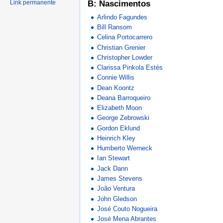
B: Nascimentos
Link permanente
Arlindo Fagundes
Bill Ransom
Celina Portocarrero
Christian Grenier
Christopher Lowder
Clarissa Pinkola Estés
Connie Willis
Dean Koontz
Deana Barroqueiro
Elizabeth Moon
George Zebrowski
Gordon Eklund
Heinrich Kley
Humberto Werneck
Ian Stewart
Jack Dann
James Stevens
João Ventura
John Gledson
José Couto Nogueira
José Mena Abrantes