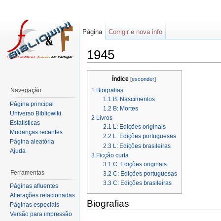
Página
Corrigir e nova info
1945
Índice
[
esconder
]
1
Biografias
Navegação
1.1
B: Nascimentos
Página principal
1.2
B: Mortes
Universo Bibliowiki
2
Livros
Estatísticas
2.1
L: Edições originais
Mudanças recentes
2.2
L: Edições portuguesas
Página aleatória
2.3
L: Edições brasileiras
Ajuda
3
Ficção curta
3.1
C: Edições originais
Ferramentas
3.2
C: Edições portuguesas
3.3
C: Edições brasileiras
Páginas afluentes
Alterações relacionadas
Biografias
Páginas especiais
Versão para impressão