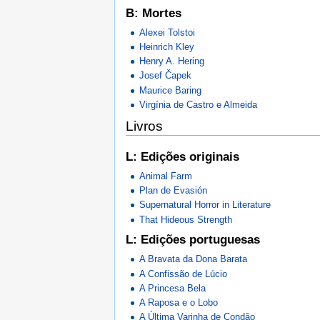
B: Mortes
Alexei Tolstoi
Heinrich Kley
Henry A. Hering
Josef Čapek
Maurice Baring
Virgínia de Castro e Almeida
Livros
L: Edições originais
Animal Farm
Plan de Evasión
Supernatural Horror in Literature
That Hideous Strength
L: Edições portuguesas
A Bravata da Dona Barata
A Confissão de Lúcio
A Princesa Bela
A Raposa e o Lobo
A Última Varinha de Condão