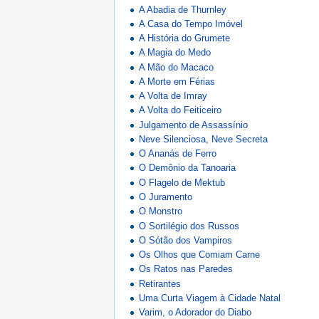
A Abadia de Thurnley
A Casa do Tempo Imóvel
A História do Grumete
A Magia do Medo
A Mão do Macaco
A Morte em Férias
A Volta de Imray
A Volta do Feiticeiro
Julgamento de Assassínio
Neve Silenciosa, Neve Secreta
O Ananás de Ferro
O Demônio da Tanoaria
O Flagelo de Mektub
O Juramento
O Monstro
O Sortilégio dos Russos
O Sótão dos Vampiros
Os Olhos que Comiam Carne
Os Ratos nas Paredes
Retirantes
Uma Curta Viagem à Cidade Natal
Varim, o Adorador do Diabo