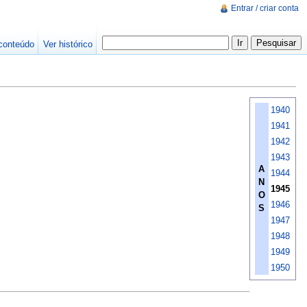
Entrar / criar conta
conteúdo
Ver histórico
1940
1941
1942
1943
A
1944
N
1945
O
1946
S
1947
1948
1949
1950