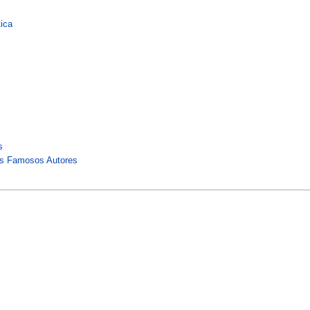
tica
s
is Famosos Autores