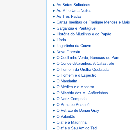
As Botas Saltaricas
As Mil e Uma Noites
As Três Fadas
Cartas Inéditas de Fradique Mendes e Mai
Gargântua e Pantagruel
História do Miudinho e do Papão
Ilíada
Lagartinha da Couve
Nova Floresta
O Coelhinho Verde; Bonecos de Pam
O Conde d'Abranhos; A Catástrofe
O Homem da Orelha Quebrada
O Homem e o Espectro
O Mandarim
O Médico e o Monstro
O Mistério dos Mil Anõezinhos
O Nariz Comprido
O Príncipe Pesciné
O Retrato de Dorian Gray
O Valentão
Olaf e a Madrinha
Olaf e o Seu Amigo Ted