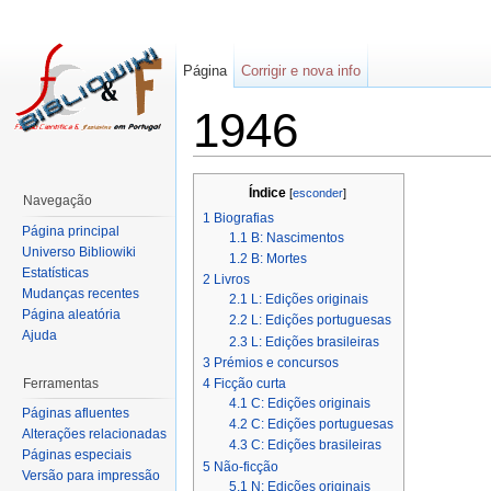
Página
Corrigir e nova info
1946
Índice
[
esconder
]
Navegação
1
Biografias
Página principal
1.1
B: Nascimentos
Universo Bibliowiki
1.2
B: Mortes
Estatísticas
2
Livros
Mudanças recentes
2.1
L: Edições originais
Página aleatória
2.2
L: Edições portuguesas
Ajuda
2.3
L: Edições brasileiras
3
Prémios e concursos
Ferramentas
4
Ficção curta
4.1
C: Edições originais
Páginas afluentes
4.2
C: Edições portuguesas
Alterações relacionadas
4.3
C: Edições brasileiras
Páginas especiais
5
Não-ficção
Versão para impressão
5.1
N: Edições originais