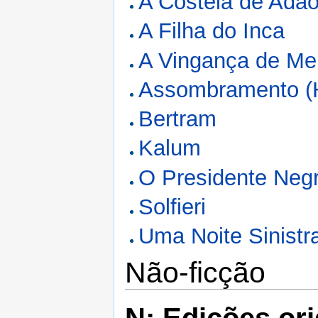
A Costela de Adã
A Filha do Inca
A Vingança de Men
Assombramento (Hi
Bertram
Kalum
O Presidente Neg
Solfieri
Uma Noite Sinistr
Não-ficção