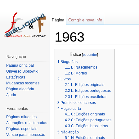
Página
Corrigir e nova info
1963
Índice
[
esconder
]
Navegação
1
Biografias
Página principal
1.1
B: Nascimentos
Universo Bibliowiki
1.2
B: Mortes
Estatísticas
2
Livros
Mudanças recentes
2.1
L: Edições originais
Página aleatória
2.2
L: Edições portuguesas
Ajuda
2.3
L: Edições brasileiras
3
Prémios e concursos
Ferramentas
4
Ficção curta
4.1
C: Edições originais
Páginas afluentes
4.2
C: Edições portuguesas
Alterações relacionadas
4.3
C: Edições brasileiras
Páginas especiais
5
Não-ficção
Versão para impressão
5.1
N: Edições originais