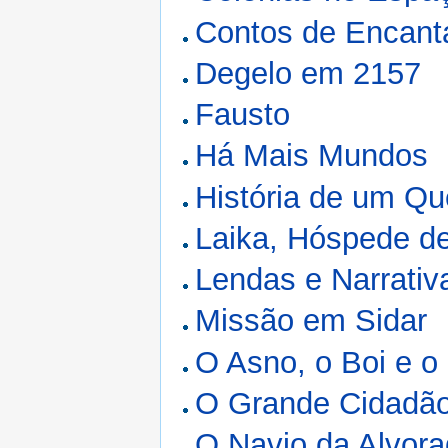
Contos de Encant
Degelo em 2157
Fausto
Há Mais Mundos
História de um Q
Laika, Hóspede d
Lendas e Narrativ
Missão em Sidar
O Asno, o Boi e o
O Grande Cidadã
O Navio da Alvor