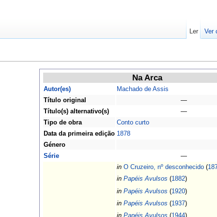
Ler
Ver 
Na Arca
Autor(es)
Machado de Assis
Título original
—
Título(s) alternativo(s)
—
Tipo de obra
Conto curto
Data da primeira edição
1878
Género
Série
—
in
O Cruzeiro, nº desconhecido
(
18
in
Papéis Avulsos
(
1882
)
in
Papéis Avulsos
(
1920
)
in
Papéis Avulsos
(
1937
)
in
Papéis Avulsos
(
1944
)