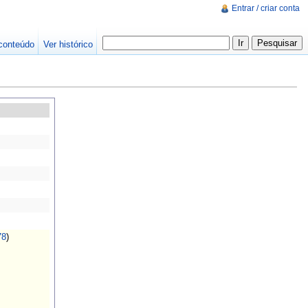
Entrar / criar conta
conteúdo
Ver histórico
78
)