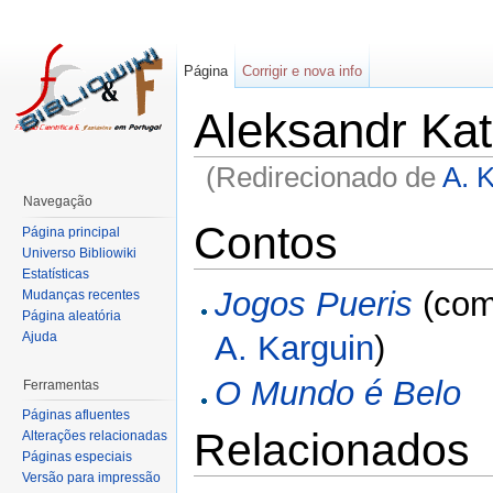
Página
Corrigir e nova info
Aleksandr Ka
(Redirecionado de
A. 
Navegação
Contos
Página principal
Universo Bibliowiki
Estatísticas
Jogos Pueris
(co
Mudanças recentes
Página aleatória
Ajuda
A. Karguin
)
O Mundo é Belo
Ferramentas
Páginas afluentes
Relacionados
Alterações relacionadas
Páginas especiais
Versão para impressão