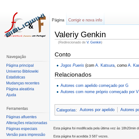
Página
Corrigir e nova info
Valeriy Genkin
(Redirecionado de
V. Genkin
)
Conto
Navegação
Jogos Pueris
(com
A. Katsura
, como
A. Ka
Página principal
Universo Bibliowiki
Relacionados
Estatísticas
Mudanças recentes
Autores com apelido começado por G
Página aleatória
Autores com nome próprio começado por V
Ajuda
Ferramentas
Categorias
:
Autores por apelido
Autores p
Páginas afluentes
Alterações relacionadas
Esta página foi modificada pela última vez às 18h20min d
Páginas especiais
Versão para impressão
Esta página foi acedida 3 587 vezes.