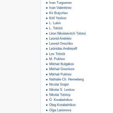
Ivan Turguenev
Ivan Valentinov
Kir Bulychev
Kiril Yeskov
L. Lukin
L. Tolstoi
Léon Nikolaévitch Tolstoi
Leonid Andréev
Leonid Onochko
Leónidas Andreyeff
Lev Tolstói
M. Pukhov
Mikhail Bulgákov
Mikhail Grechnov
Mikhail Pukhov
Nathalie Ch. Henneberg
Nicolai Gogol
Nikolai S. Leskov
Nikolai Tolstoy
O. Korabelnikov
Oleg Korabelnikov
Olga Larionova