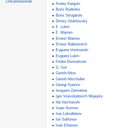
Link permanente
Avdey Karguin
Boris Rudenko
Boris Strugatski
Dmitry Glukhovsky
E. Lukin
E. Marinin
Ernest Marinin
Ernest Rabinovitch
Eugueni Voiskunski
Evgueni Lukin
Fiódor Dostoiévski
G. Gor
Genrih Altov
Genrih Altschuller
Georgi Gurevic
Ievgueni Zamiatine
Igor Vsevolodovich Mojeyko
Iliá Varchavski
Isaac Asimov
Isai Lukodiánov
Iuri Safronov
Iván Efrémov