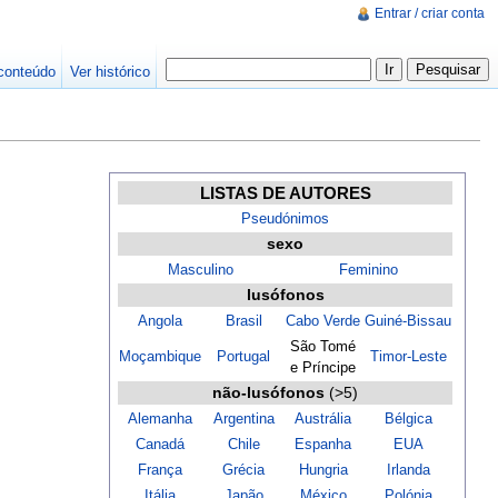
Entrar / criar conta
conteúdo
Ver histórico
LISTAS DE AUTORES
Pseudónimos
sexo
Masculino
Feminino
lusófonos
Angola
Brasil
Cabo Verde
Guiné-Bissau
São Tomé
Moçambique
Portugal
Timor-Leste
e Príncipe
não-lusófonos
(>5)
Alemanha
Argentina
Austrália
Bélgica
Canadá
Chile
Espanha
EUA
França
Grécia
Hungria
Irlanda
Itália
Japão
México
Polónia