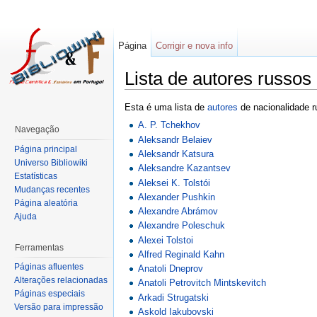
Página
Corrigir e nova info
Lista de autores russos
Esta é uma lista de
autores
de nacionalidade r
A. P. Tchekhov
Navegação
Aleksandr Belaiev
Página principal
Aleksandr Katsura
Universo Bibliowiki
Aleksandre Kazantsev
Estatísticas
Aleksei K. Tolstói
Mudanças recentes
Alexander Pushkin
Página aleatória
Alexandre Abrámov
Ajuda
Alexandre Poleschuk
Alexei Tolstoi
Ferramentas
Alfred Reginald Kahn
Páginas afluentes
Anatoli Dneprov
Alterações relacionadas
Anatoli Petrovitch Mintskevitch
Páginas especiais
Arkadi Strugatski
Versão para impressão
Askold Iakubovski