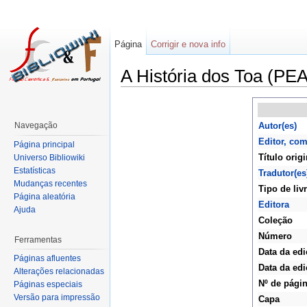
Página
Corrigir e nova info
A História dos Toa (PEA
Navegação
Autor(es)
Editor, co
Página principal
Título origi
Universo Bibliowiki
Estatísticas
Tradutor(es
Mudanças recentes
Tipo de liv
Página aleatória
Editora
Ajuda
Coleção
Número
Ferramentas
Data da edi
Páginas afluentes
Data da edi
Alterações relacionadas
Nº de pági
Páginas especiais
Versão para impressão
Capa