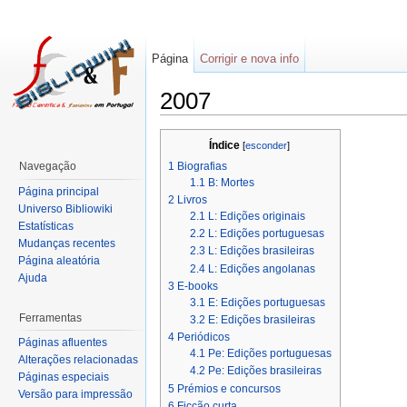
Página
Corrigir e nova info
2007
Índice
[
esconder
]
1
Biografias
Navegação
1.1
B: Mortes
Página principal
2
Livros
Universo Bibliowiki
2.1
L: Edições originais
Estatísticas
2.2
L: Edições portuguesas
Mudanças recentes
2.3
L: Edições brasileiras
Página aleatória
2.4
L: Edições angolanas
Ajuda
3
E-books
3.1
E: Edições portuguesas
Ferramentas
3.2
E: Edições brasileiras
4
Periódicos
Páginas afluentes
4.1
Pe: Edições portuguesas
Alterações relacionadas
4.2
Pe: Edições brasileiras
Páginas especiais
5
Prémios e concursos
Versão para impressão
6
Ficção curta