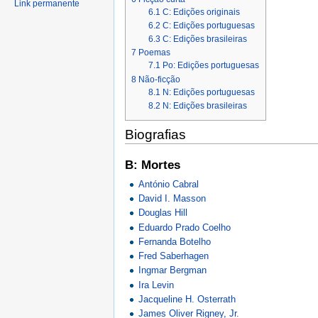
Link permanente
6.1
C: Edições originais
6.2
C: Edições portuguesas
6.3
C: Edições brasileiras
7
Poemas
7.1
Po: Edições portuguesas
8
Não-ficção
8.1
N: Edições portuguesas
8.2
N: Edições brasileiras
Biografias
B: Mortes
António Cabral
David I. Masson
Douglas Hill
Eduardo Prado Coelho
Fernanda Botelho
Fred Saberhagen
Ingmar Bergman
Ira Levin
Jacqueline H. Osterrath
James Oliver Rigney, Jr.