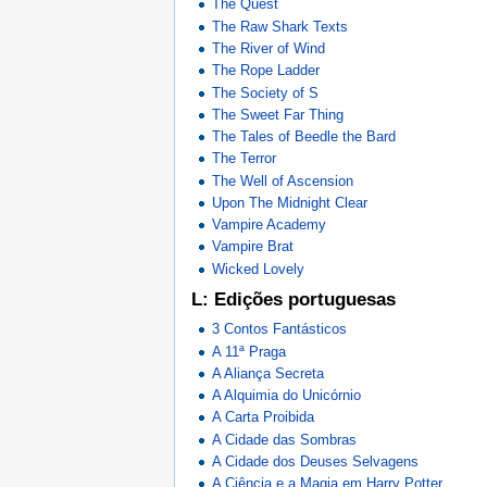
The Quest
The Raw Shark Texts
The River of Wind
The Rope Ladder
The Society of S
The Sweet Far Thing
The Tales of Beedle the Bard
The Terror
The Well of Ascension
Upon The Midnight Clear
Vampire Academy
Vampire Brat
Wicked Lovely
L: Edições portuguesas
3 Contos Fantásticos
A 11ª Praga
A Aliança Secreta
A Alquimia do Unicórnio
A Carta Proibida
A Cidade das Sombras
A Cidade dos Deuses Selvagens
A Ciência e a Magia em Harry Potter