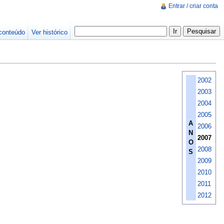
Entrar / criar conta
conteúdo
Ver histórico
2002
2003
2004
2005
A
2006
N
2007
O
2008
S
2009
2010
2011
2012