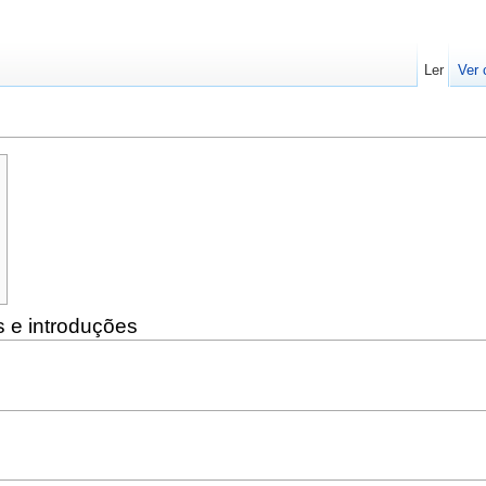
Ler
Ver 
s e introduções