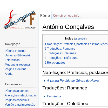
Página
Corrigir e nova info
António Gonçalves
Índice
[
esconder
]
1
Não-ficção: Prefácios, posfácios e introduções
Navegação
2
Traduções: Romance
Página principal
3
Traduções: Coletânea
Universo Bibliowiki
4
Traduções: Ficção curta
Estatísticas
5
Relacionados
Mudanças recentes
Página aleatória
Não-ficção: Prefácios, posfácio
Ajuda
A Lontra Perdida de Gérard de Nerval
Ferramentas
Traduções: Romance
Páginas afluentes
Alterações relacionadas
Doménica
Páginas especiais
Traduções: Coletânea
Versão para impressão