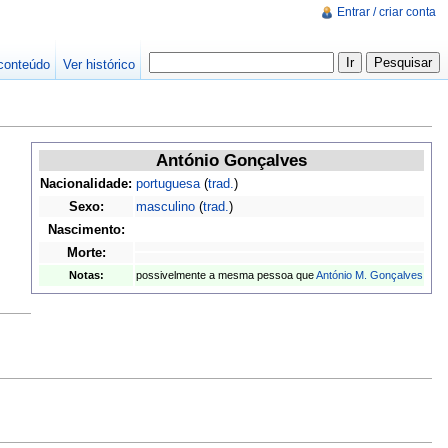
Entrar / criar conta
conteúdo
Ver histórico
António Gonçalves
Nacionalidade:
portuguesa
(
trad.
)
Sexo:
masculino
(
trad.
)
Nascimento:
Morte:
Notas:
possivelmente a mesma pessoa que
António M. Gonçalves