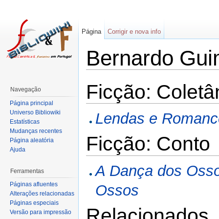
Página
Corrigir e nova info
Bernardo Gui
Ficção: Colet
Navegação
Página principal
Universo Bibliowiki
Lendas e Romanc
Estatísticas
Mudanças recentes
Ficção: Conto
Página aleatória
Ajuda
A Dança dos Oss
Ferramentas
Páginas afluentes
Ossos
Alterações relacionadas
Páginas especiais
Relacionados
Versão para impressão