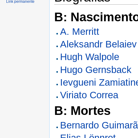
Link permanente
B: Nasciment
A. Merritt
Aleksandr Belaiev
Hugh Walpole
Hugo Gernsback
Ievgueni Zamiatin
Viriato Correa
B: Mortes
Bernardo Guimar
Elias Lönnrot