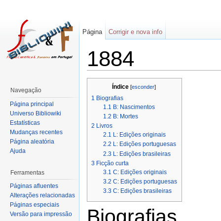
Página
Corrigir e nova info
1884
Índice
[
esconder
]
Navegação
1
Biografias
Página principal
1.1
B: Nascimentos
Universo Bibliowiki
1.2
B: Mortes
Estatísticas
2
Livros
Mudanças recentes
2.1
L: Edições originais
Página aleatória
2.2
L: Edições portuguesas
Ajuda
2.3
L: Edições brasileiras
3
Ficção curta
3.1
C: Edições originais
Ferramentas
3.2
C: Edições portuguesas
Páginas afluentes
3.3
C: Edições brasileiras
Alterações relacionadas
Páginas especiais
Biografias
Versão para impressão