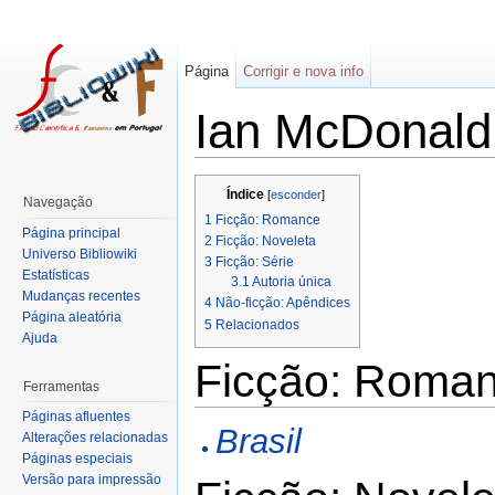
Página
Corrigir e nova info
Ian McDonald
Índice
[
esconder
]
Navegação
1
Ficção: Romance
Página principal
2
Ficção: Noveleta
Universo Bibliowiki
3
Ficção: Série
Estatísticas
3.1
Autoria única
Mudanças recentes
4
Não-ficção: Apêndices
Página aleatória
5
Relacionados
Ajuda
Ficção: Roma
Ferramentas
Páginas afluentes
Brasil
Alterações relacionadas
Páginas especiais
Versão para impressão