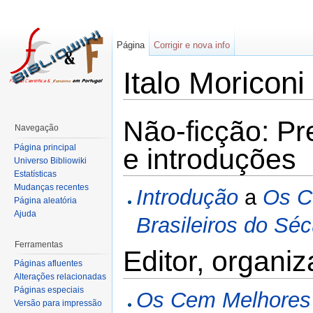
Página
Corrigir e nova info
Italo Moriconi
Não-ficção: Pr
Navegação
Página principal
e introduções
Universo Bibliowiki
Estatísticas
Mudanças recentes
Introdução
a
Os C
Página aleatória
Ajuda
Brasileiros do Séc
Ferramentas
Editor, organi
Páginas afluentes
Alterações relacionadas
Páginas especiais
Os Cem Melhores 
Versão para impressão