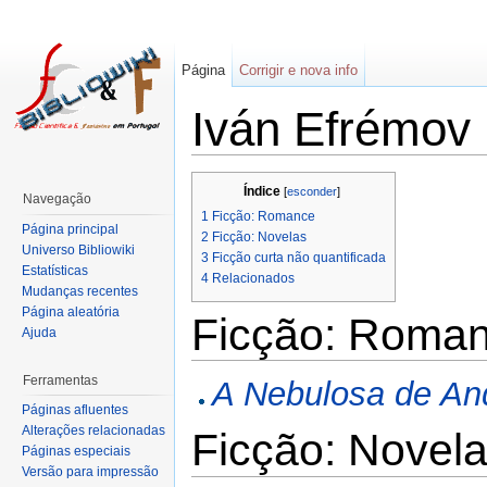
Página
Corrigir e nova info
Iván Efrémov
Índice
[
esconder
]
Navegação
1
Ficção: Romance
Página principal
2
Ficção: Novelas
Universo Bibliowiki
3
Ficção curta não quantificada
Estatísticas
4
Relacionados
Mudanças recentes
Página aleatória
Ficção: Roma
Ajuda
Ferramentas
A Nebulosa de A
Páginas afluentes
Alterações relacionadas
Ficção: Novel
Páginas especiais
Versão para impressão