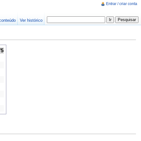
Entrar / criar conta
conteúdo
Ver histórico
75