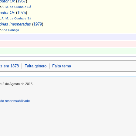
outor Ox
(
1967
)
:
A. M. da Cunha e Sá
outor Ox
(
1975
)
:
A. M. da Cunha e Sá
órias Inesperadas
(
1979
)
:
Ana Rabaça
as em 1878
Falta género
Falta tema
de 2 de Agosto de 2015.
de responsabilidade