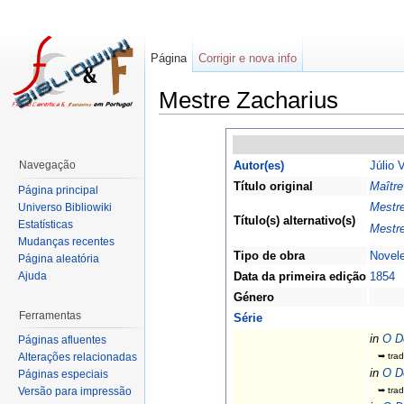
Página
Corrigir e nova info
Mestre Zacharius
Navegação
Autor(es)
Júlio 
Título original
Maître
Página principal
Mestre
Universo Bibliowiki
Título(s) alternativo(s)
Estatísticas
Mestre
Mudanças recentes
Tipo de obra
Novele
Página aleatória
Ajuda
Data da primeira edição
1854
Género
Ferramentas
Série
in
O D
Páginas afluentes
➥ trad
Alterações relacionadas
in
O D
Páginas especiais
➥ trad
Versão para impressão