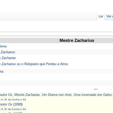
Ler
Ver 
Mestre Zacharius
Verne
 Zacharius
 Zacharias
 Zacharius ou o Relojoeiro que Perdeu a Alma
ta
—
outor Ox, Mestre Zacharias, Um Drama nos Ares, Uma Invernada nos Gelos
:
A. M. da Cunha e Sá
outor Ox
(
1888
)
:
A. M. da Cunha e Sá