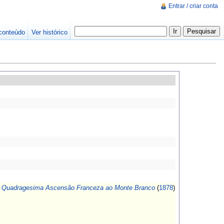
Entrar / criar conta
conteúdo
Ver histórico
, Quadragesima Ascensão Franceza ao Monte Branco
(
1878
)