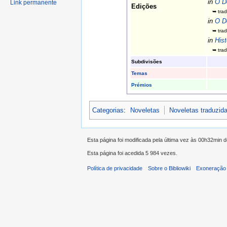
in
O D
Link permanente
Edições
➥ trad
in
O D
➥ trad
in
Hist
➥ trad
Subdivisões
Temas
Prémios
Categorias
:
Noveletas
Noveletas traduzid
Esta página foi modificada pela última vez às 00h32min 
Esta página foi acedida 5 984 vezes.
Política de privacidade
Sobre o Bibliowiki
Exoneração 