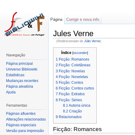
Página
Corrigir e nova info
Jules Verne
(Redirecionado de
Júlio Verne
)
Índice
[
esconder
]
Navegação
1
Ficção: Romances
Página principal
2
Ficção: Coletâneas
Universo Bibliowiki
3
Ficção: Novelas
Estatísticas
4
Ficção: Noveletas
Mudanças recentes
5
Ficção: Contos
Página aleatória
6
Ficção: Contos curtos
Ajuda
7
Ficção: Extratos
8
Ficção: Séries
Ferramentas
8.1
Autoria única
8.2
Criação
Páginas afluentes
9
Relacionados
Alterações relacionadas
Páginas especiais
Ficção: Romances
Versão para impressão