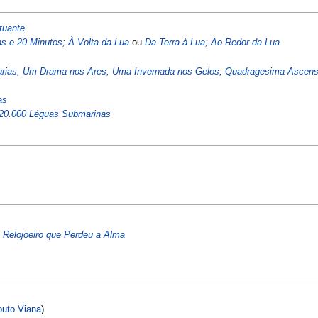
tuante
as e 20 Minutos; À Volta da Lua
ou
Da Terra à Lua; Ao Redor da Lua
arias, Um Drama nos Ares, Uma Invernada nos Gelos, Quadragesima Ascen
as
 20.000 Léguas Submarinas
 Relojoeiro que Perdeu a Alma
outo Viana
)