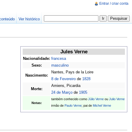
Entrar / criar conta
conteúdo
Ver histórico
Jules Verne
Nacionalidade:
francesa
Sexo:
masculino
Nantes, Pays de la Loire
Nascimento:
8 de Fevereiro
de
1828
Amiens, Picardia
Morte:
24 de Março
de
1905
também conhecido como
Júlio Verne
ou
Julio Verne
Notas:
irmão de
Paulo Verne
; pai de
Michel Verne