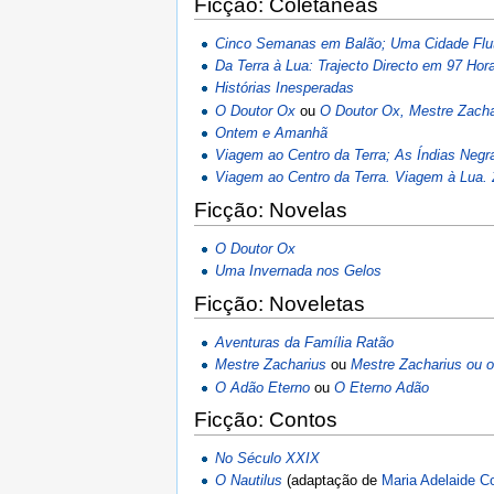
Ficção: Coletâneas
Cinco Semanas em Balão; Uma Cidade Flu
Da Terra à Lua: Trajecto Directo em 97 Hor
Histórias Inesperadas
O Doutor Ox
ou
O Doutor Ox, Mestre Zach
Ontem e Amanhã
Viagem ao Centro da Terra; As Índias Negr
Viagem ao Centro da Terra. Viagem à Lua.
Ficção: Novelas
O Doutor Ox
Uma Invernada nos Gelos
Ficção: Noveletas
Aventuras da Família Ratão
Mestre Zacharius
ou
Mestre Zacharius ou o
O Adão Eterno
ou
O Eterno Adão
Ficção: Contos
No Século XXIX
O Nautilus
(adaptação de
Maria Adelaide C