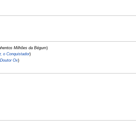
nhentos Milhões da Bégum
)
, o Conquistador
)
Doutor Ox
)