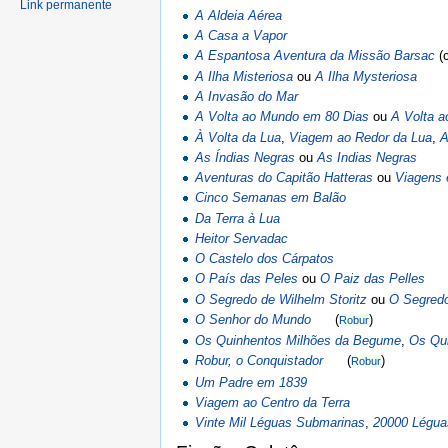
Link permanente
A Aldeia Aérea
A Casa a Vapor
A Espantosa Aventura da Missão Barsac
(
A Ilha Misteriosa
ou
A Ilha Mysteriosa
A Invasão do Mar
A Volta ao Mundo em 80 Dias
ou
A Volta a
À Volta da Lua
,
Viagem ao Redor da Lua
,
A
As Índias Negras
ou
As Indias Negras
Aventuras do Capitão Hatteras
ou
Viagens 
Cinco Semanas em Balão
Da Terra à Lua
Heitor Servadac
O Castelo dos Cárpatos
O País das Peles
ou
O Paiz das Pelles
O Segredo de Wilhelm Storitz
ou
O Segredo
O Senhor do Mundo
(
)
Robur
Os Quinhentos Milhões da Begume
,
Os Qu
Robur, o Conquistador
(
)
Robur
Um Padre em 1839
Viagem ao Centro da Terra
Vinte Mil Léguas Submarinas
,
20000 Légua