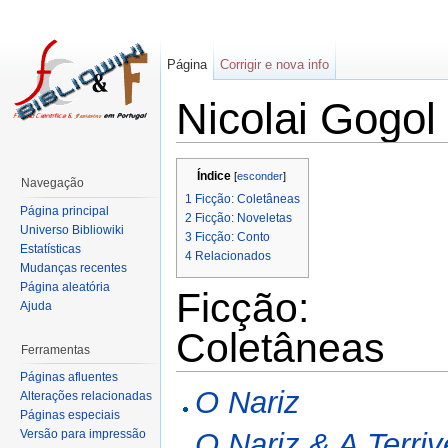
Página
Corrigir e nova info
Nicolai Gogol
Índice
[
esconder
]
Navegação
1
Ficção: Coletâneas
Página principal
2
Ficção: Noveletas
Universo Bibliowiki
3
Ficção: Conto
Estatísticas
4
Relacionados
Mudanças recentes
Página aleatória
Ficção:
Ajuda
Coletâneas
Ferramentas
Páginas afluentes
O Nariz
Alterações relacionadas
Páginas especiais
O Nariz & A Terri
Versão para impressão