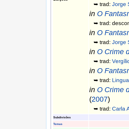
➥ trad:
Jorge 
in
O Fantasm
➥ trad: desco
in
O Fantasm
➥ trad:
Jorge 
in
O Crime d
➥ trad:
Vergíl
in
O Fantasm
➥ trad:
Lingua
in
O Crime d
(
2007
)
➥ trad:
Carla 
Subdivisões
Temas