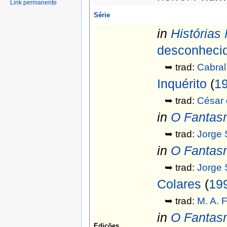
Link permanente
Série
in
Histórias
desconheci
➥ trad:
Cabral
Inquérito
(
1
➥ trad:
César 
in
O Fantasm
➥ trad:
Jorge 
in
O Fantasm
➥ trad:
Jorge 
Colares
(
19
➥ trad:
M. A. F
in
O Fantasm
Edições