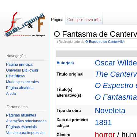
Página
Corrigir e nova info
O Fantasma de Cantervi
(Redirecionado de
O Espectro de Canterville
)
Navegação
Oscar Wilde
Autor(es)
Página principal
Universo Bibliowiki
The Canterv
Título original
Estatísticas
Mudanças recentes
O Espectro 
Página aleatória
Título(s)
Ajuda
O Fantasma 
alternativo(s)
Ferramentas
Noveleta
Tipo de obra
Páginas afluentes
Data da primeira
1891
Alterações relacionadas
edição
Páginas especiais
horror
/ hum
Versão para impressão
Género