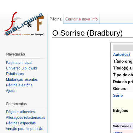
Página
Corrigir e nova info
O Sorriso (Bradbury)
Navegação
Autor(es)
Título orig
Página principal
Título(s) al
Universo Bibliowiki
Estatísticas
Tipo de ob
Mudanças recentes
Data da pr
Página aleatória
Género
Ajuda
Série
Ferramentas
Edições
Páginas afluentes
Alterações relacionadas
Páginas especiais
Subdivisões
Versão para impressão
Temas