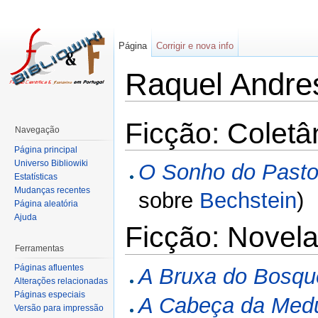
Página
Corrigir e nova info
Raquel Andre
Ficção: Colet
Navegação
Página principal
Universo Bibliowiki
O Sonho do Pasto
Estatísticas
Mudanças recentes
sobre
Bechstein
)
Página aleatória
Ajuda
Ficção: Novel
Ferramentas
Páginas afluentes
A Bruxa do Bosqu
Alterações relacionadas
Páginas especiais
A Cabeça da Med
Versão para impressão