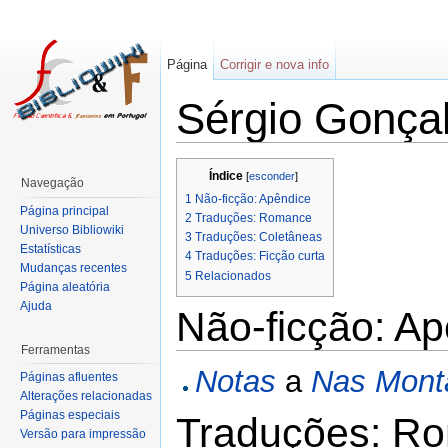
Página
Corrigir e nova info
Sérgio Gonça
Índice
[
esconder
]
Navegação
1
Não-ficção: Apêndice
Página principal
2
Traduções: Romance
Universo Bibliowiki
3
Traduções: Coletâneas
Estatísticas
4
Traduções: Ficção curta
Mudanças recentes
5
Relacionados
Página aleatória
Ajuda
Não-ficção: A
Ferramentas
Notas
a
Nas Mont
Páginas afluentes
Alterações relacionadas
Páginas especiais
Traduções: R
Versão para impressão