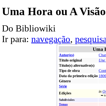
Uma Hora ou A Visão
Do Bibliowiki
Ir para:
navegação
,
pesquis
Uma H
Autor(es)
Char
Título original
Une 
Título(s) alternativo(s)
Tipo de obra
Cont
Data da primeira edição
180
Género
Série
in
Os
Edições
➥ tr
Subdivisões
Temas