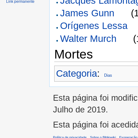
Jacques Lamonta
Link permanente
James Gunn
(
Orígenes Lessa
Walter Murch
(
Mortes
Categoria
:
Dias
Esta página foi modifi
Julho de 2019.
Esta página foi acedid
Política de privacidade
Sobre o Bibliowiki
Exoneração 