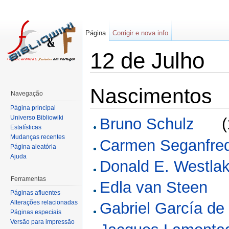
Página
Corrigir e nova info
12 de Julho
Nascimentos
Navegação
Página principal
Universo Bibliowiki
Bruno Schulz
(
Estatísticas
Mudanças recentes
Carmen Seganfre
Página aleatória
Ajuda
Donald E. Westla
Ferramentas
Edla van Steen
Páginas afluentes
Alterações relacionadas
Gabriel García de
Páginas especiais
Versão para impressão