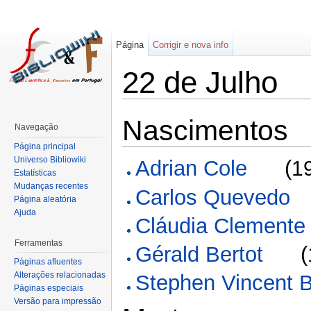
Página
Corrigir e nova info
22 de Julho
Nascimentos
Navegação
Página principal
Universo Bibliowiki
Adrian Cole
(
1
Estatísticas
Mudanças recentes
Carlos Quevedo
Página aleatória
Ajuda
Cláudia Clemente
Ferramentas
Gérald Bertot
(
Páginas afluentes
Alterações relacionadas
Stephen Vincent 
Páginas especiais
Versão para impressão