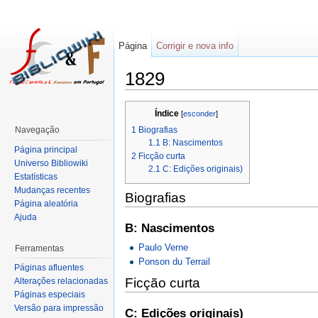
Página
Corrigir e nova info
1829
Índice
[
esconder
]
1
Biografias
Navegação
1.1
B: Nascimentos
Página principal
2
Ficção curta
Universo Bibliowiki
2.1
C: Edições originais)
Estatísticas
Mudanças recentes
Biografias
Página aleatória
Ajuda
B: Nascimentos
Paulo Verne
Ferramentas
Ponson du Terrail
Páginas afluentes
Ficção curta
Alterações relacionadas
Páginas especiais
Versão para impressão
C: Edições originais)