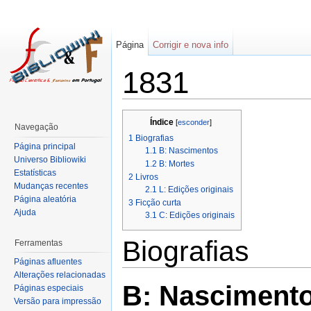
Página
Corrigir e nova info
1831
Índice
[
esconder
]
Navegação
1
Biografias
Página principal
1.1
B: Nascimentos
Universo Bibliowiki
1.2
B: Mortes
Estatísticas
2
Livros
Mudanças recentes
2.1
L: Edições originais
Página aleatória
3
Ficção curta
Ajuda
3.1
C: Edições originais
Biografias
Ferramentas
Páginas afluentes
Alterações relacionadas
B: Nasciment
Páginas especiais
Versão para impressão