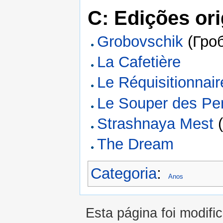
C: Edições ori
Grobovschik
(Гро
La Cafetière
Le Réquisitionnair
Le Souper des Pe
Strashnaya Mest
(
The Dream
Categoria
:
Anos
Esta página foi modifi