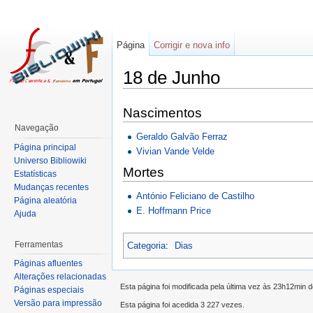
Página
Corrigir e nova info
18 de Junho
Nascimentos
Navegação
Geraldo Galvão Ferraz
Página principal
Vivian Vande Velde
Universo Bibliowiki
Mortes
Estatísticas
Mudanças recentes
António Feliciano de Castilho
Página aleatória
E. Hoffmann Price
Ajuda
Ferramentas
Categoria
:
Dias
Páginas afluentes
Alterações relacionadas
Esta página foi modificada pela última vez às 23h12min
Páginas especiais
Versão para impressão
Esta página foi acedida 3 227 vezes.