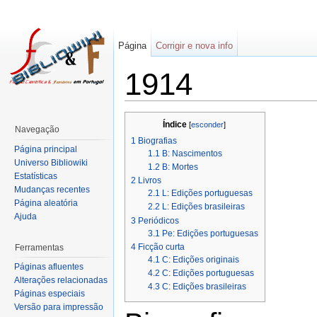
Página
Corrigir e nova info
1914
Índice
[
esconder
]
Navegação
1
Biografias
Página principal
1.1
B: Nascimentos
Universo Bibliowiki
1.2
B: Mortes
Estatísticas
2
Livros
Mudanças recentes
2.1
L: Edições portuguesas
Página aleatória
2.2
L: Edições brasileiras
Ajuda
3
Periódicos
3.1
Pe: Edições portuguesas
4
Ficção curta
Ferramentas
4.1
C: Edições originais
Páginas afluentes
4.2
C: Edições portuguesas
Alterações relacionadas
4.3
C: Edições brasileiras
Páginas especiais
Versão para impressão