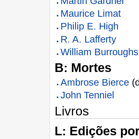
Martin Gardner
Maurice Limat
Philip E. High
R. A. Lafferty
William Burroughs
B: Mortes
Ambrose Bierce
(d
John Tenniel
Livros
L: Edições po