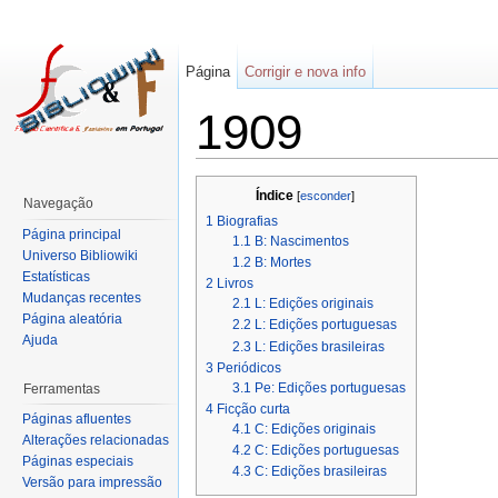
Página
Corrigir e nova info
1909
Índice
[
esconder
]
Navegação
1
Biografias
Página principal
1.1
B: Nascimentos
Universo Bibliowiki
1.2
B: Mortes
Estatísticas
2
Livros
Mudanças recentes
2.1
L: Edições originais
Página aleatória
2.2
L: Edições portuguesas
Ajuda
2.3
L: Edições brasileiras
3
Periódicos
3.1
Pe: Edições portuguesas
Ferramentas
4
Ficção curta
Páginas afluentes
4.1
C: Edições originais
Alterações relacionadas
4.2
C: Edições portuguesas
Páginas especiais
4.3
C: Edições brasileiras
Versão para impressão