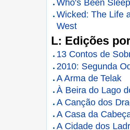
Who's Been Sleep
Wicked: The Life 
West
L: Edições po
13 Contos de Sob
2010: Segunda Od
A Arma de Telak
À Beira do Lago 
A Canção dos Dr
A Casa da Cabeça
A Cidade dos Lad