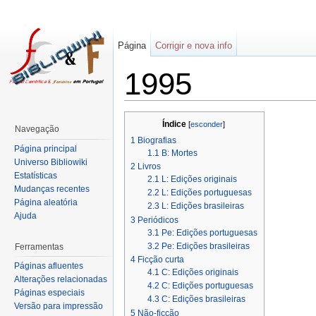
Página
Corrigir e nova info
1995
Índice
[
esconder
]
Navegação
1
Biografias
Página principal
1.1
B: Mortes
Universo Bibliowiki
2
Livros
Estatísticas
2.1
L: Edições originais
Mudanças recentes
2.2
L: Edições portuguesas
Página aleatória
2.3
L: Edições brasileiras
Ajuda
3
Periódicos
3.1
Pe: Edições portuguesas
3.2
Pe: Edições brasileiras
Ferramentas
4
Ficção curta
Páginas afluentes
4.1
C: Edições originais
Alterações relacionadas
4.2
C: Edições portuguesas
Páginas especiais
4.3
C: Edições brasileiras
Versão para impressão
5
Não-ficção