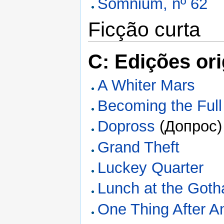
Somnium, nº 62
Ficção curta
C: Edições ori
A Whiter Mars
Becoming the Full 
Dopross
(Допрос)
Grand Theft
Luckey Quarter
Lunch at the Got
One Thing After A