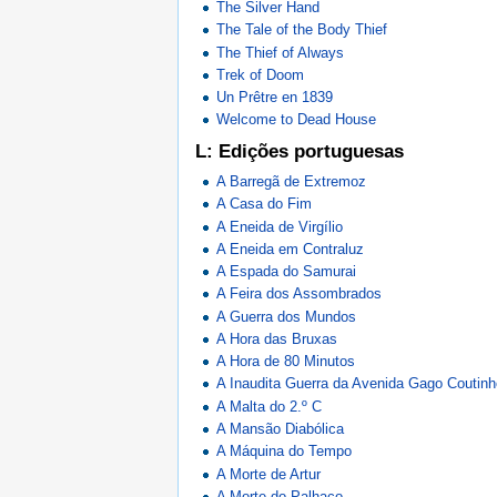
The Silver Hand
The Tale of the Body Thief
The Thief of Always
Trek of Doom
Un Prêtre en 1839
Welcome to Dead House
L: Edições portuguesas
A Barregã de Extremoz
A Casa do Fim
A Eneida de Virgílio
A Eneida em Contraluz
A Espada do Samurai
A Feira dos Assombrados
A Guerra dos Mundos
A Hora das Bruxas
A Hora de 80 Minutos
A Inaudita Guerra da Avenida Gago Coutin
A Malta do 2.º C
A Mansão Diabólica
A Máquina do Tempo
A Morte de Artur
A Morte do Palhaço