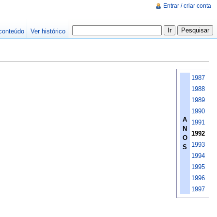
Entrar / criar conta
conteúdo
Ver histórico
1987
1988
1989
1990
A
1991
N
1992
O
1993
S
1994
1995
1996
1997