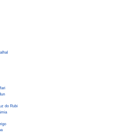
alhal
ari
dun
a
uz do Rubi
úmia
rigo
na