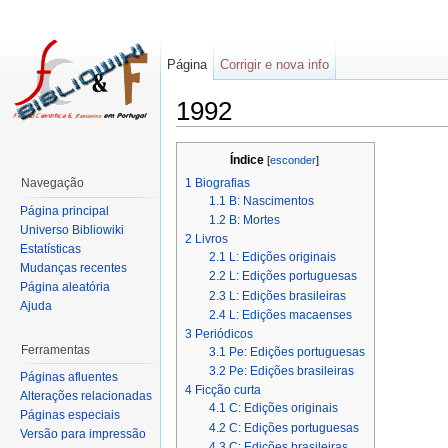
Página
Corrigir e nova info
1992
Índice
[
esconder
]
1
Biografias
Navegação
1.1
B: Nascimentos
Página principal
1.2
B: Mortes
Universo Bibliowiki
2
Livros
Estatísticas
2.1
L: Edições originais
Mudanças recentes
2.2
L: Edições portuguesas
Página aleatória
2.3
L: Edições brasileiras
Ajuda
2.4
L: Edições macaenses
3
Periódicos
Ferramentas
3.1
Pe: Edições portuguesas
3.2
Pe: Edições brasileiras
Páginas afluentes
4
Ficção curta
Alterações relacionadas
4.1
C: Edições originais
Páginas especiais
4.2
C: Edições portuguesas
Versão para impressão
4.3
C: Edições brasileiras