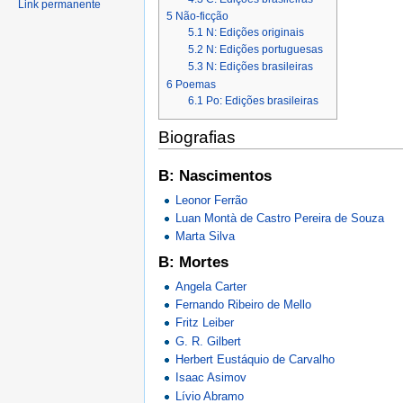
Link permanente
5
Não-ficção
5.1
N: Edições originais
5.2
N: Edições portuguesas
5.3
N: Edições brasileiras
6
Poemas
6.1
Po: Edições brasileiras
Biografias
B: Nascimentos
Leonor Ferrão
Luan Montà de Castro Pereira de Souza
Marta Silva
B: Mortes
Angela Carter
Fernando Ribeiro de Mello
Fritz Leiber
G. R. Gilbert
Herbert Eustáquio de Carvalho
Isaac Asimov
Lívio Abramo