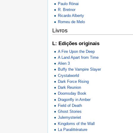
Paulo Rónai
R. Bretnor
Ricardo Alberty
Romeu de Melo
Livros
L: Edições originais
A Fire Upon the Deep
A Land Apart from Time
Alien 3
Buffy the Vampire Slayer
Crystalworld
Dark Force Rising
Dark Reunion
Doomsday Book
Dragonfly in Amber
Field of Death
Ghost Stories
Julemysteriet
Kingdoms of the Wall
La Paralittérature