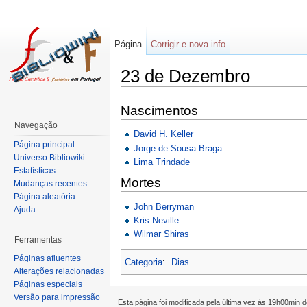
Página
Corrigir e nova info
23 de Dezembro
Nascimentos
Navegação
David H. Keller
Página principal
Jorge de Sousa Braga
Universo Bibliowiki
Lima Trindade
Estatísticas
Mortes
Mudanças recentes
Página aleatória
John Berryman
Ajuda
Kris Neville
Wilmar Shiras
Ferramentas
Páginas afluentes
Categoria
:
Dias
Alterações relacionadas
Páginas especiais
Versão para impressão
Esta página foi modificada pela última vez às 19h00min