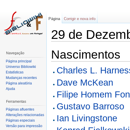
Página
Corrigir e nova info
29 de Dezem
Nascimentos
Navegação
Página principal
Universo Bibliowiki
Charles L. Harnes
Estatísticas
Mudanças recentes
Dave McKean
Página aleatória
Ajuda
Filipe Homem Fo
Ferramentas
Gustavo Barroso
Páginas afluentes
Alterações relacionadas
Ian Livingstone
Páginas especiais
Versão para impressão