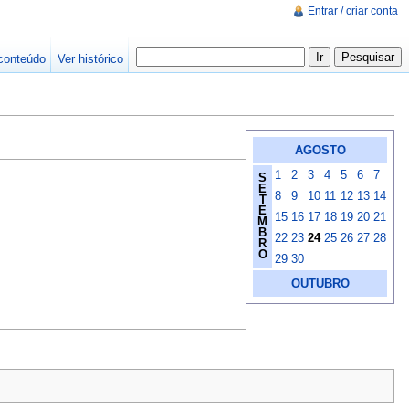
Entrar / criar conta
conteúdo
Ver histórico
AGOSTO
1
2
3
4
5
6
7
S
E
8
9
10
11
12
13
14
T
E
15
16
17
18
19
20
21
M
B
22
23
24
25
26
27
28
R
O
29
30
OUTUBRO