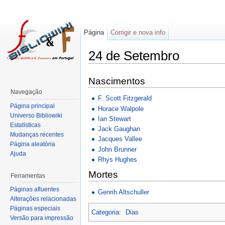
Página
Corrigir e nova info
24 de Setembro
Nascimentos
Navegação
F. Scott Fitzgerald
Página principal
Horace Walpole
Universo Bibliowiki
Ian Stewart
Estatísticas
Jack Gaughan
Mudanças recentes
Jacques Vallee
Página aleatória
John Brunner
Ajuda
Rhys Hughes
Mortes
Ferramentas
Páginas afluentes
Genrih Altschuller
Alterações relacionadas
Páginas especiais
Categoria
:
Dias
Versão para impressão