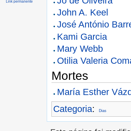
Jô de Oliveira
Link permanente
John A. Keel
José António Barr
Kami Garcia
Mary Webb
Otilia Valeria Co
Mortes
María Esther Váz
Categoria
:
Dias