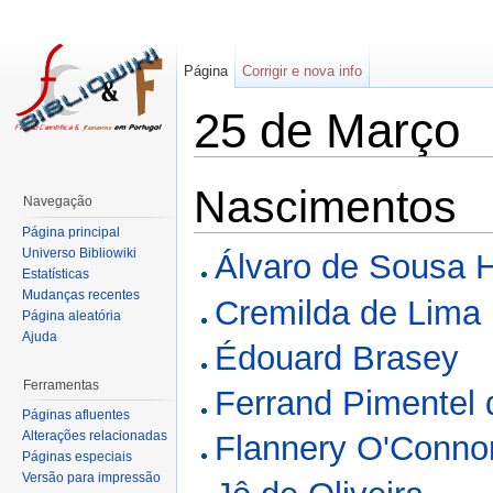
Página
Corrigir e nova info
25 de Março
Nascimentos
Navegação
Página principal
Universo Bibliowiki
Álvaro de Sousa H
Estatísticas
Mudanças recentes
Cremilda de Lima
Página aleatória
Ajuda
Édouard Brasey
Ferramentas
Ferrand Pimentel 
Páginas afluentes
Alterações relacionadas
Flannery O'Conno
Páginas especiais
Versão para impressão