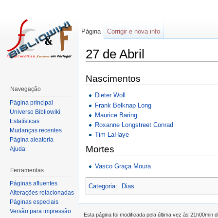
Página
Corrigir e nova info
27 de Abril
Nascimentos
Navegação
Dieter Woll
Página principal
Frank Belknap Long
Universo Bibliowiki
Maurice Baring
Estatísticas
Roxanne Longstreet Conrad
Mudanças recentes
Tim LaHaye
Página aleatória
Mortes
Ajuda
Vasco Graça Moura
Ferramentas
Páginas afluentes
Categoria
:
Dias
Alterações relacionadas
Páginas especiais
Versão para impressão
Esta página foi modificada pela última vez às 21h00min 