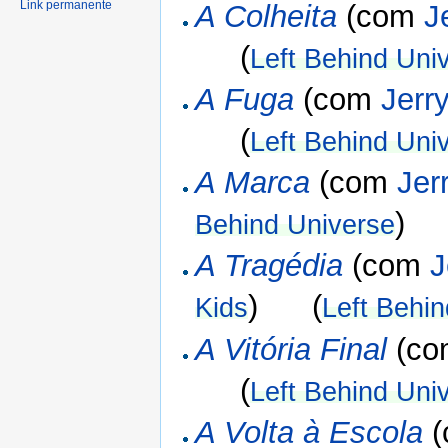
Link permanente
A Colheita
(com
J
(
Left Behind Uni
A Fuga
(com
Jerr
(
Left Behind Uni
A Marca
(com
Jer
)
Behind Universe
A Tragédia
(com
J
) (
Kids
Left Behi
A Vitória Final
(c
(
Left Behind Uni
A Volta à Escola
(