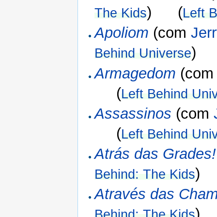
) (
The Kids
Left 
Apoliom
(com
Jer
)
Behind Universe
Armagedom
(co
(
Left Behind Uni
Assassinos
(com
(
Left Behind Uni
Atrás das Grades!
)
Behind: The Kids
Através das Cha
)
Behind: The Kids