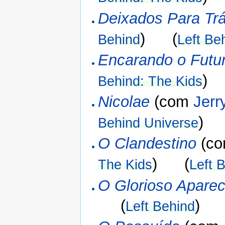
Deixados Para Tr
) (
Behind
Left Be
Encarando o Futu
)
Behind: The Kids
Nicolae
(com
Jerr
)
Behind Universe
O Clandestino
(c
) (
The Kids
Left 
O Glorioso Apare
(
) 
Left Behind