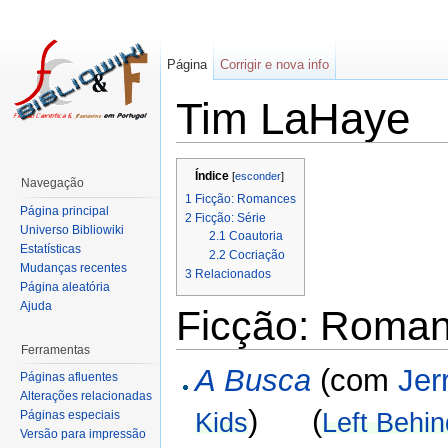
Página
Corrigir e nova info
Tim LaHaye
Índice
[
esconder
]
Navegação
1
Ficção: Romances
Página principal
2
Ficção: Série
Universo Bibliowiki
2.1
Coautoria
Estatísticas
2.2
Cocriação
Mudanças recentes
3
Relacionados
Página aleatória
Ajuda
Ficção: Roma
Ferramentas
A Busca
(com
Jer
Páginas afluentes
Alterações relacionadas
) (
Páginas especiais
Kids
Left Behi
Versão para impressão