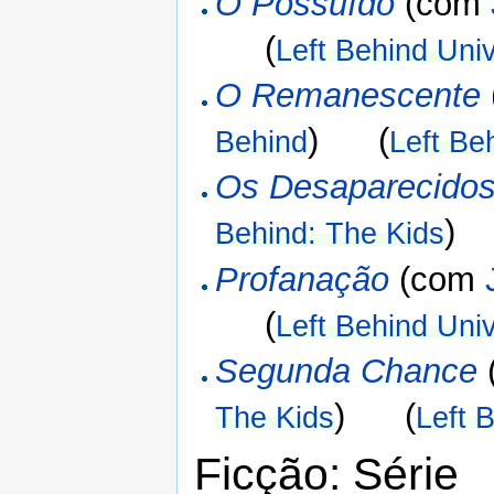
O Possuído
(com
(
Left Behind Uni
O Remanescente
) (
Behind
Left Be
Os Desaparecido
)
Behind: The Kids
Profanação
(com
(
Left Behind Uni
Segunda Chance
) (
The Kids
Left 
Ficção: Série