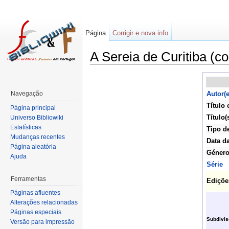
Página
Corrigir e nova info
A Sereia de Curitiba (c
Navegação
Autor(e
Título 
Página principal
Título(
Universo Bibliowiki
Estatísticas
Tipo d
Mudanças recentes
Data d
Página aleatória
Géner
Ajuda
Série
Ferramentas
Ediçõe
Páginas afluentes
Alterações relacionadas
Páginas especiais
Subdivi
Versão para impressão