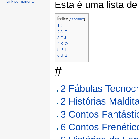
Link permanente
Esta é uma lista d
Índice
[
esconder
]
1
#
2
A..E
3
F..J
4
K..O
5
P..T
6
U..Z
#
2 Fábulas Tecnocr
2 Histórias Maldit
3 Contos Fantásti
6 Contos Frenétic