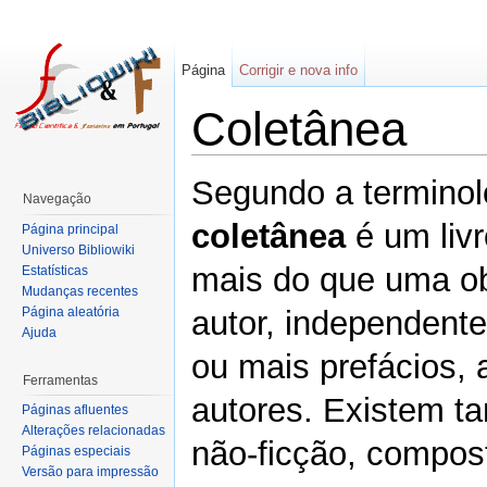
Página
Corrigir e nova info
Coletânea
Segundo a terminol
Navegação
coletânea
é um liv
Página principal
Universo Bibliowiki
mais do que uma o
Estatísticas
Mudanças recentes
Página aleatória
autor, independent
Ajuda
ou mais prefácios, a
Ferramentas
autores. Existem t
Páginas afluentes
Alterações relacionadas
não-ficção, compost
Páginas especiais
Versão para impressão