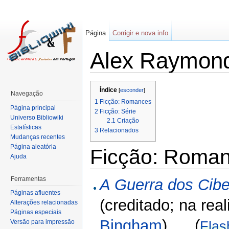
Página
Corrigir e nova info
Alex Raymon
Índice
[
esconder
]
Navegação
1
Ficção: Romances
Página principal
2
Ficção: Série
Universo Bibliowiki
2.1
Criação
Estatísticas
3
Relacionados
Mudanças recentes
Página aleatória
Ficção: Roma
Ajuda
Ferramentas
A Guerra dos Cib
Páginas afluentes
(creditado; na real
Alterações relacionadas
Páginas especiais
Bingham
) (
Versão para impressão
Flas