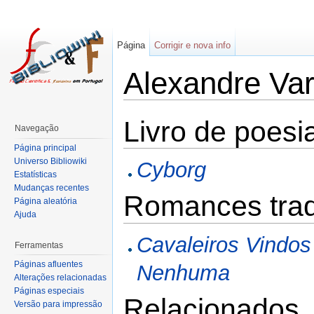
Página
Corrigir e nova info
Alexandre Va
Livro de poesi
Navegação
Página principal
Universo Bibliowiki
Cyborg
Estatísticas
Mudanças recentes
Romances tra
Página aleatória
Ajuda
Cavaleiros Vindos
Ferramentas
Páginas afluentes
Nenhuma
Alterações relacionadas
Páginas especiais
Relacionados
Versão para impressão