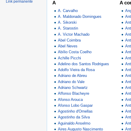
Link permanente
A
A co
A. Carvalho
Ang
A. Maldonado Domingues
Ant
A. Sikorski
Ant
A. Starostin
Ant
A. Victor Machado
Ant
Abel Coimbra
Ant
Abel Neves
Ant
Abílio Costa Coelho
Ant
Achille Picchi
Ant
Adelino dos Santos Rodrigues
Ant
Adolfo Vieira da Rosa
Ant
Adriano de Abreu
Ant
Adriano do Vale
Ant
Adriano Schwartz
Ant
Affonso Blacheyre
Ant
Afonso Arouca
Ant
Afonso Lobo Gaspar
Ant
Agostinho d'Ornellas
Ant
Agostinho da Silva
Ant
Aguinaldo Anselmo
Ant
Aires Augusto Nascimento
Ant